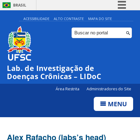
BRASIL
Simplifique!
ACESSIBILIDADE
ALTO CONTRASTE
MAPA DO SITE
Comunica BR
Participe
Acesso à informação
Legislação
Lab. de Investigação de
Canais
Doenças Crônicas – LIDoC
Área Restrita
Administradores do Site
MENU
Alex Rafacho (labs’s head)