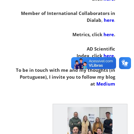
Member of International Collaborators in
Dialab
,
here
.
Metrics, click
here
.
AD Scientific
Index, click
here
.
To be in touch with me and my thoughts (in
Portuguese), I invite you to follow my blog
at
Medium