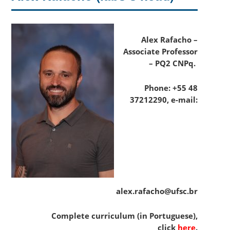
Alex Rafacho –
Associate Professor
– PQ2 CNPq.
Phone: +55 48
37212290,
e-mail:
alex.rafacho@ufsc.br
Complete curriculum (in Portuguese),
click
here
.